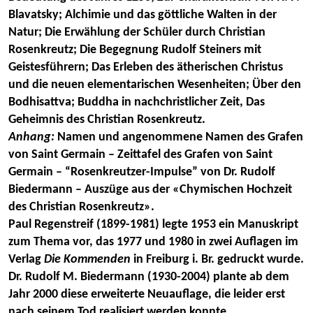
Blavatsky; Alchimie und das göttliche Walten in der
Natur; Die Erwählung der Schüler durch Christian
Rosenkreutz; Die Begegnung Rudolf Steiners mit
Geistesführern; Das Erleben des ätherischen Christus
und die neuen elementarischen Wesenheiten; Über den
Bodhisattva; Buddha in nachchristlicher Zeit, Das
Geheimnis des Christian Rosenkreutz.
Anhang:
Namen und angenommene Namen des Grafen
von Saint Germain – Zeittafel des Grafen von Saint
Germain – “Rosenkreutzer-Impulse” von Dr. Rudolf
Biedermann – Auszüge aus der «Chymischen Hochzeit
des Christian Rosenkreutz».
Paul Regenstreif (1899-1981) legte 1953 ein Manuskript
zum Thema vor, das 1977 und 1980 in zwei Auflagen im
Verlag
Die Kommenden
in Freiburg i. Br. gedruckt wurde.
Dr. Rudolf M. Biedermann (1930-2004)
plante ab dem
Jahr 2000 diese erweiterte Neuauflage, die leider erst
nach seinem Tod realisiert werden konnte.